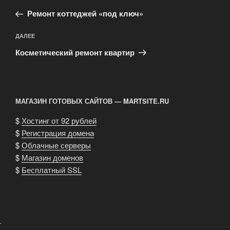
по
запись:
записям
Ремонт коттеджей «под ключ»
Следующая
ДАЛЕЕ
запись
Косметический ремонт квартир
МАГАЗИН ГОТОВЫХ САЙТОВ — MARTSITE.RU
$
Хостинг от 92 рублей
$
Регистрация домена
$
Облачные серверы
$
Магазин доменов
$
Бесплатный SSL
.