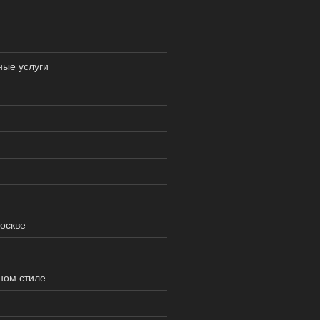
ые услуги
оскве
ном стиле