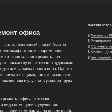
МАГАЗИН ГОТОВ
емонт офиса
$
Хостинг от 9
$
Регистрация
 — это эффективный способ быстро
$
Облачные с
 более комфортное и современное
$
Магазин дом
чие от капитального ремонта, он
$
Бесплатный
рат, поскольку не включает трудоемкие
водки или заливка нового пола. Однако
ее впечатляющими, так как позволяют
 помещению и улучшить условия труда
го ремонта офиса включают
го вида помещения, улучшение
 повышение комфорта для посетителей.