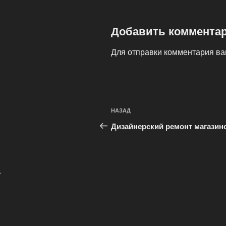
Добавить коммента
Для отправки комментария в
Навигация
Предыдущая
НАЗАД
по
запись:
Дизайнерский ремонт магазин
записям
.