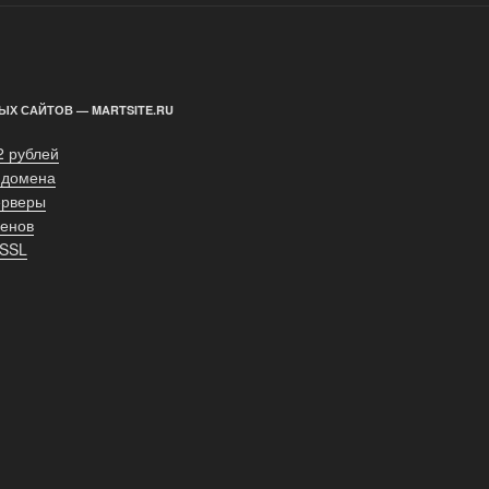
ЫХ САЙТОВ — MARTSITE.RU
2 рублей
 домена
ерверы
енов
 SSL